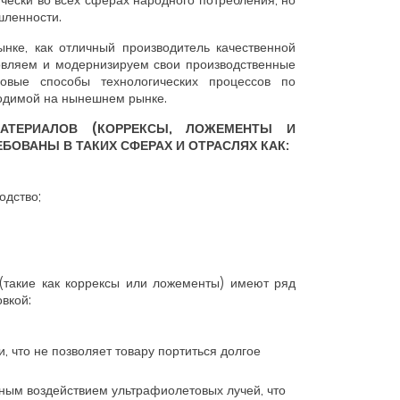
ески во всех сферах народного потребления, но
шленности.
нке, как отличный производитель качественной
овляем и модернизируем свои производственные
овые способы технологических процессов по
бходимой на нынешнем рынке.
АТЕРИАЛОВ (КОРРЕКСЫ, ЛОЖЕМЕНТЫ И
БОВАНЫ В ТАКИХ СФЕРАХ И ОТРАСЛЯХ КАК:
одство;
(такие как коррексы или ложементы) имеют ряд
вкой:
 что не позволяет товару портиться долгое
ьным воздействием ультрафиолетовых лучей, что